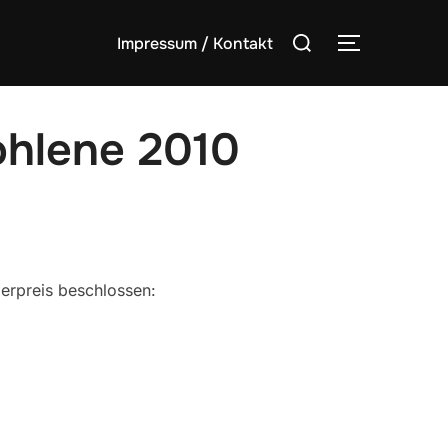
Suchen
Impressum / Kontakt
SEITENLE
nach:
ohlene 2010
erpreis beschlossen: