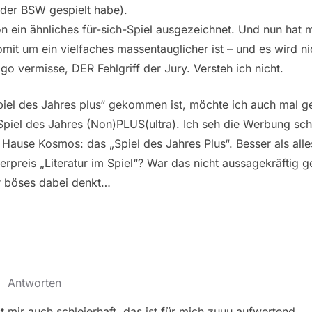
 der BSW gespielt habe).
n ein ähnliches für-sich-Spiel ausgezeichnet. Und nun hat m
somit um ein vielfaches massentauglicher ist – und es wird ni
o vermisse, DER Fehlgriff der Jury. Versteh ich nicht.
iel des Jahres plus“ gekommen ist, möchte ich auch mal ge
 Spiel des Jahres (Non)PLUS(ultra). Ich seh die Werbung sch
Hause Kosmos: das „Spiel des Jahres Plus“. Besser als alle
rpreis „Literatur im Spiel“? War das nicht aussagekräftig
r böses dabei denkt…
·
Antworten
t mir auch schleierhaft. das ist für mich zuuu aufwertend.