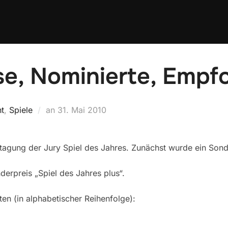
se, Nominierte, Empf
Veröffentlicht
ht
,
Spiele
an
31. Mai 2010
am
gung der Jury Spiel des Jahres. Zunächst wurde ein Sond
derpreis „Spiel des Jahres plus“.
uten (in alphabetischer Reihenfolge):