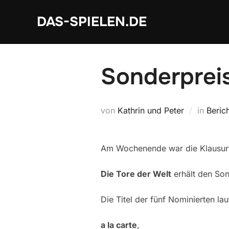
Zum
DAS-SPIELEN.DE
Inhalt
springen
Sonderprei
von
Kathrin und Peter
in
Beric
Am Wochenende war die Klausurta
Die Tore der Welt
erhält den Son
Die Titel der fünf Nominierten la
a la carte
,