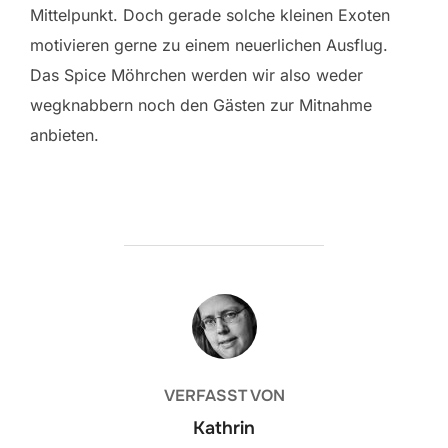
Mittelpunkt. Doch gerade solche kleinen Exoten
motivieren gerne zu einem neuerlichen Ausflug.
Das Spice Möhrchen werden wir also weder
wegknabbern noch den Gästen zur Mitnahme
anbieten.
BEITRAGSAUTOR
VERFASST VON
Kathrin