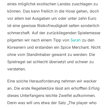
eines möglichst exotischen Landes zuschlagen zu
können. Das kann freilich in die Hose gehen, doch
vor allem bei Ausgaben um oder unter zehn Euro
ist eine gewisse Risikofreudigkeit selten sonderlich
schmerzhaft. Auf der zurückliegenden Spielemesse
pilgerten wir nach einem Tipp von
Sarah
zu den
Koreanern und erstanden ein Spice Merchant. Nicht
ohne vom Standinhaber gewarnt zu werden: Die
Spielregel sei schlecht übersetzt und schwer zu
verstehen.
Eine solche Herausforderung nehmen wir wacker
an. Die erste Regellektüre lässt am erhofften Erfolg
dieses Unterfangens leichte Zweifel aufkommen.
Denn was will uns etwa der Satz „The player who