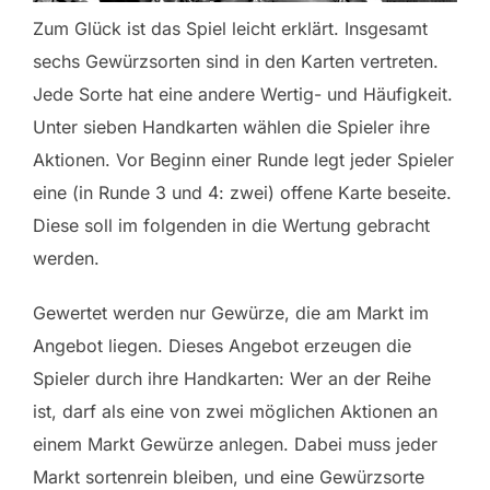
Zum Glück ist das Spiel leicht erklärt. Insgesamt
sechs Gewürzsorten sind in den Karten vertreten.
Jede Sorte hat eine andere Wertig- und Häufigkeit.
Unter sieben Handkarten wählen die Spieler ihre
Aktionen. Vor Beginn einer Runde legt jeder Spieler
eine (in Runde 3 und 4: zwei) offene Karte beseite.
Diese soll im folgenden in die Wertung gebracht
werden.
Gewertet werden nur Gewürze, die am Markt im
Angebot liegen. Dieses Angebot erzeugen die
Spieler durch ihre Handkarten: Wer an der Reihe
ist, darf als eine von zwei möglichen Aktionen an
einem Markt Gewürze anlegen. Dabei muss jeder
Markt sortenrein bleiben, und eine Gewürzsorte