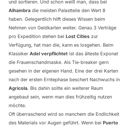
und sortieren. Und schon weiß man, dass bei
Alhambra
die meisten Palastteile den Wert 8
haben. Gelegentlich hilft dieses Wissen beim
Nehmen von Geldkarten weiter. Genau 3 Verträge
pro Expedition stehen bei
Lost Cities
zur
Verfügung, hat man die, kann es losgehen. Beim
Klassiker
Adel verpflichtet
ist das älteste Exponat
die Frauenschandmaske. Als Tie-breaker gern
gesehen in der eigenen Hand. Eine der drei Karten
nach der ersten Erntephase beschert Nachwuchs in
Agricola
. Bis dahin sollte ein weiterer Raum
angebaut sein, wenn man dies frühzeitig nutzen
möchte.
Oft überraschend wird so manchem die Endlichkeit
des Materials vor Augen geführt. Wenn bei
Puerto