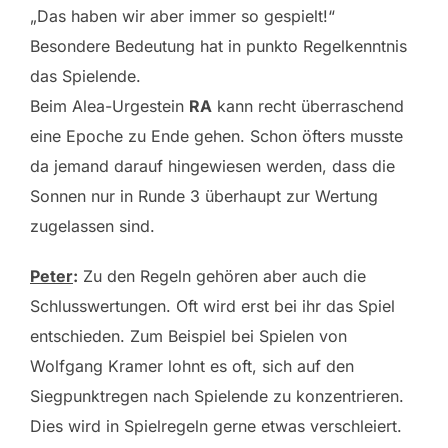
„Das haben wir aber immer so gespielt!“
Besondere Bedeutung hat in punkto Regelkenntnis
das Spielende.
Beim Alea-Urgestein
RA
kann recht überraschend
eine Epoche zu Ende gehen. Schon öfters musste
da jemand darauf hingewiesen werden, dass die
Sonnen nur in Runde 3 überhaupt zur Wertung
zugelassen sind.
Peter
:
Zu den Regeln gehören aber auch die
Schlusswertungen. Oft wird erst bei ihr das Spiel
entschieden. Zum Beispiel bei Spielen von
Wolfgang Kramer lohnt es oft, sich auf den
Siegpunktregen nach Spielende zu konzentrieren.
Dies wird in Spielregeln gerne etwas verschleiert.