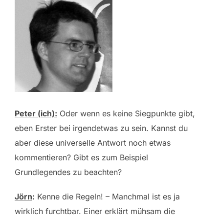
Peter (ich):
Oder wenn es keine Siegpunkte gibt,
eben Erster bei irgendetwas zu sein. Kannst du
aber diese universelle Antwort noch etwas
kommentieren? Gibt es zum Beispiel
Grundlegendes zu beachten?
Jörn
:
Kenne die Regeln! – Manchmal ist es ja
wirklich furchtbar. Einer erklärt mühsam die