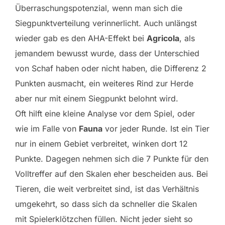
Überraschungspotenzial, wenn man sich die
Siegpunktverteilung verinnerlicht. Auch unlängst
wieder gab es den AHA-Effekt bei
Agricola
, als
jemandem bewusst wurde, dass der Unterschied
von Schaf haben oder nicht haben, die Differenz 2
Punkten ausmacht, ein weiteres Rind zur Herde
aber nur mit einem Siegpunkt belohnt wird.
Oft hilft eine kleine Analyse vor dem Spiel, oder
wie im Falle von
Fauna
vor jeder Runde. Ist ein Tier
nur in einem Gebiet verbreitet, winken dort 12
Punkte. Dagegen nehmen sich die 7 Punkte für den
Volltreffer auf den Skalen eher bescheiden aus. Bei
Tieren, die weit verbreitet sind, ist das Verhältnis
umgekehrt, so dass sich da schneller die Skalen
mit Spielerklötzchen füllen. Nicht jeder sieht so