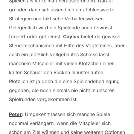
Spielen als vorteilhaft herausgefunden. Darauf
gründen dann schlussendlich empfehlenswerte
Strategien und taktische Verhaltensweisen.
Gelegentlich wird ein Spielende auch bewusst
forciert oder gebremst.
Caylus
bietet da gewisse
Steuermechanismen mit Hilfe des Vogtsteines, aber
auch ein plötzlich vollgebautes Schloss lässt
manchem Mitspieler mit vielen Klötzchen einen
kalten Schauer den Rücken hinunterlaufen.
Plötzlich ist ja doch die eine Spielendebedingung
gegeben, die noch niemals nie nicht in unseren
Spielrunden vorgekommen ist!
Peter
:
Umgekehrt lassen sich manche Spiele
nochmal verlängern, wenn die Mitspieler sich
schon am Ziel wähnen und keine weiteren Optionen