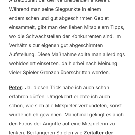
Während man seine Siegpunkte in einem
endemischen und gut abgeschirmten Gebiet
einsammelt, gibt man den lieben Mitspielern Tipps,
wo die Schwachstellen der Konkurrenten sind, im
Verhältnis zur eigenen gut abgeschirmten
Aufstellung. Diese Maßnahme sollte man allerdings
wohldosiert einsetzen, da hierbei nach Meinung
vieler Spieler Grenzen überschritten werden.
Peter
:
Ja, diesen Trick habe ich auch schon
erfahren dürfen. Umgekehrt erlebte ich auch
schon, wie sich alle Mitspieler verbündeten, sonst
würde ich eh gewinnen. Manchmal gelingt es auch
den Focus der Angriffe auf eine Mitspielerin zu
lenken. Bei längeren Spielen wie
Zeitalter der