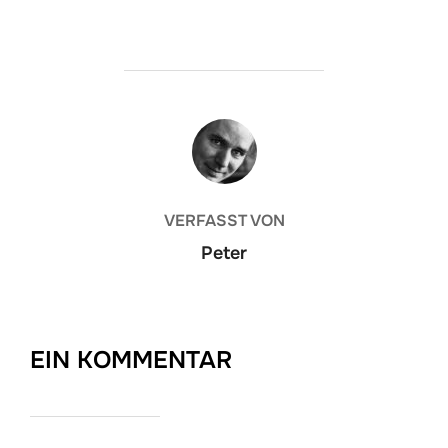
BEITRAGSAUTOR
VERFASST VON
Peter
EIN KOMMENTAR