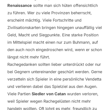
Renaissance
sollte man sich hüten offensichtlich
zu führen. Wer zu viele Provinzen beherrscht,
erscheint mächtig. Viele Fortschritte und
Zivilisationskarten bringen hingegen unauffällig viel
Geld, Macht und Siegpunkte. Eine starke Position
im Mittelspiel macht einen nur zum Buhmann, auf
den auch noch eingedroschen wird, wenn er schon
längst nicht mehr führt.
Rachegedanken sollten lieber unterdrückt oder nur
bei Gegnern untereinander geschürt werden. Gerne
verzetteln sich Spieler in eine persönliche Vendetta
und verlieren dabei das Spielziel aus den Augen.
Viele Partien
Siedler von Catan
wurden verloren,
weil Spieler wegen Rachegelüsten nicht mehr
handeln wollten. Oft lohnt es mehr, freundlich zu