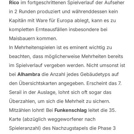
Rico
im fortgeschrittenen Spielverlauf der Aufseher
in 2 Runden produziert und währenddessen kein
Kapitän mit Ware für Europa ablegt, kann es zu
kompletten Ernteausfällen insbesondere bei
Maisbauern kommen.
In Mehrheitenspielen ist es eminent wichtig zu
beachten, dass möglicherweise Mehrheiten bereits
im Spielverlauf vergeben werden. Nicht umsonst ist
bei
Alhambra
die Anzahl jedes Gebäudetyps auf
den Übersichtskarten angegeben. Erscheint das 7.
Serail in der Auslage, lohnt sich oft sogar das
Überzahlen, um sich die Mehrheit zu sichern.
Mitzählen lohnt! Bei
Funkenschlag
leitet die 35.
Karte (abzüglich weggeworfener nach
Spieleranzahl) des Nachzugstapels die Phase 3