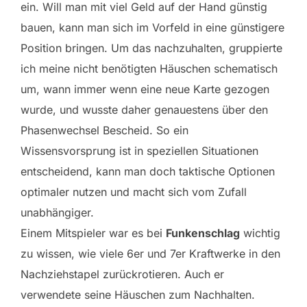
ein. Will man mit viel Geld auf der Hand günstig
bauen, kann man sich im Vorfeld in eine günstigere
Position bringen. Um das nachzuhalten, gruppierte
ich meine nicht benötigten Häuschen schematisch
um, wann immer wenn eine neue Karte gezogen
wurde, und wusste daher genauestens über den
Phasenwechsel Bescheid. So ein
Wissensvorsprung ist in speziellen Situationen
entscheidend, kann man doch taktische Optionen
optimaler nutzen und macht sich vom Zufall
unabhängiger.
Einem Mitspieler war es bei
Funkenschlag
wichtig
zu wissen, wie viele 6er und 7er Kraftwerke in den
Nachziehstapel zurückrotieren. Auch er
verwendete seine Häuschen zum Nachhalten.