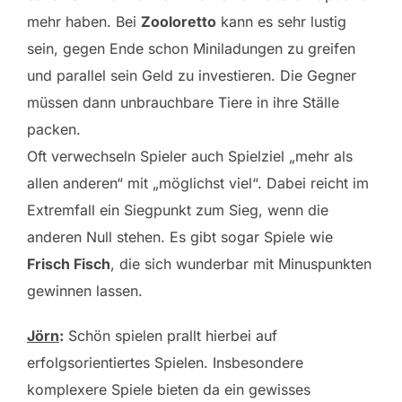
mehr haben. Bei
Zooloretto
kann es sehr lustig
sein, gegen Ende schon Miniladungen zu greifen
und parallel sein Geld zu investieren. Die Gegner
müssen dann unbrauchbare Tiere in ihre Ställe
packen.
Oft verwechseln Spieler auch Spielziel „mehr als
allen anderen“ mit „möglichst viel“. Dabei reicht im
Extremfall ein Siegpunkt zum Sieg, wenn die
anderen Null stehen. Es gibt sogar Spiele wie
Frisch Fisch
, die sich wunderbar mit Minuspunkten
gewinnen lassen.
Jörn
:
Schön spielen prallt hierbei auf
erfolgsorientiertes Spielen. Insbesondere
komplexere Spiele bieten da ein gewisses