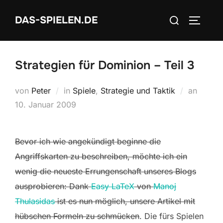
Zum
Suchen
DAS-SPIELEN.DE
Inhalt
SEITEN
nach:
springen
Strategien für Dominion – Teil 3
Veröffe
von
Peter
in
Spiele
,
Strategie und Taktik
an
am
10. Januar 2009
Bevor ich wie angekündigt beginne die
Angriffskarten zu beschreiben, möchte ich ein
wenig die neueste Errungenschaft unseres Blogs
ausprobieren: Dank
Easy LaTeX
von
Manoj
Thulasidas
ist es nun möglich, unsere Artikel mit
hübschen Formeln zu schmücken
. Die fürs Spielen