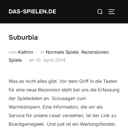
Zum
Suchen
DAS-SPIELEN.DE
Inhalt
SEITEN
nach:
springen
Suburbia
von
Kathrin
in
Normale Spiele
,
Rezensionen
,
Veröffentlicht
Spiele
an
10. April 2014
am
Was es nicht alles gibt. Vor dem Griff in die Tasten
für eine neue Rezension steht bei uns die Erfassung
der Spieledaten an. Sozusagen zum
Warmklimpern. Eine Information, die wir als
Service für unsere Leser verstehen, ist der Link zu
Boardgamegeek. Und just ist ein Wartungsfenster.