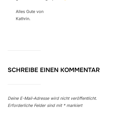
Alles Gute von
Kathrin.
SCHREIBE EINEN KOMMENTAR
Deine E-Mail-Adresse wird nicht veröffentlicht.
Erforderliche Felder sind mit
*
markiert