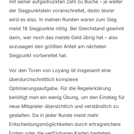
mit seiner aufgedruckten Zahl zu Buche – je weiter
der Siegpunktstein voranschreitet, desto teurer
wird es also. In meinen Runden waren zum Sieg
meist 18 Siegpunkte nötig. Bei Gleichstand gewinnt
dann, wer noch das meiste Geld übrig hat – also
sozusagen den größten Anteil am nächsten
Siegpunkt vorbereitet hat.
Vor den Toren von Loyang ist insgesamt eine
überdurchschnittlich komplexe
Optimierungsaufgabe. Für die Regelerklärung
benötigt man ein wenig Übung, um den Einstieg für
neue Mitspieler übersichtlich und verständlich zu
gestalten. Da in jeder Runde meist mehr
Entscheidungsmöglichkeiten durch ertragreichere
Ernten oder die verfügbaren Karten bestehen,