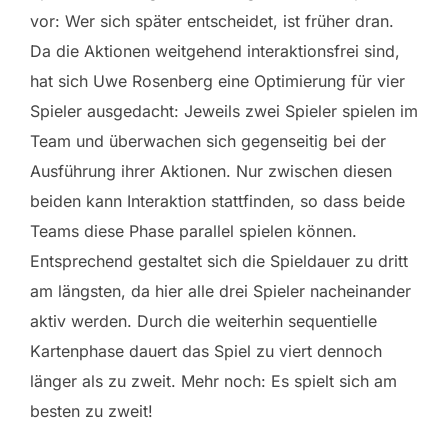
vor: Wer sich später entscheidet, ist früher dran.
Da die Aktionen weitgehend interaktionsfrei sind,
hat sich Uwe Rosenberg eine Optimierung für vier
Spieler ausgedacht: Jeweils zwei Spieler spielen im
Team und überwachen sich gegenseitig bei der
Ausführung ihrer Aktionen. Nur zwischen diesen
beiden kann Interaktion stattfinden, so dass beide
Teams diese Phase parallel spielen können.
Entsprechend gestaltet sich die Spieldauer zu dritt
am längsten, da hier alle drei Spieler nacheinander
aktiv werden. Durch die weiterhin sequentielle
Kartenphase dauert das Spiel zu viert dennoch
länger als zu zweit. Mehr noch: Es spielt sich am
besten zu zweit!