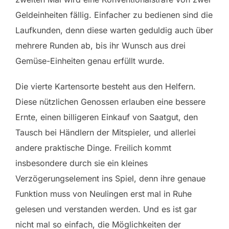
Geldeinheiten fällig. Einfacher zu bedienen sind die
Laufkunden, denn diese warten geduldig auch über
mehrere Runden ab, bis ihr Wunsch aus drei
Gemüse-Einheiten genau erfüllt wurde.
Die vierte Kartensorte besteht aus den Helfern.
Diese nützlichen Genossen erlauben eine bessere
Ernte, einen billigeren Einkauf von Saatgut, den
Tausch bei Händlern der Mitspieler, und allerlei
andere praktische Dinge. Freilich kommt
insbesondere durch sie ein kleines
Verzögerungselement ins Spiel, denn ihre genaue
Funktion muss von Neulingen erst mal in Ruhe
gelesen und verstanden werden. Und es ist gar
nicht mal so einfach, die Möglichkeiten der