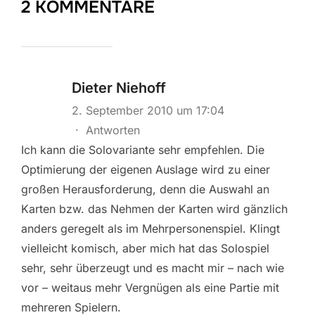
2 KOMMENTARE
Dieter Niehoff
2. September 2010 um 17:04
·
Antworten
Ich kann die Solovariante sehr empfehlen. Die
Optimierung der eigenen Auslage wird zu einer
großen Herausforderung, denn die Auswahl an
Karten bzw. das Nehmen der Karten wird gänzlich
anders geregelt als im Mehrpersonenspiel. Klingt
vielleicht komisch, aber mich hat das Solospiel
sehr, sehr überzeugt und es macht mir – nach wie
vor – weitaus mehr Vergnügen als eine Partie mit
mehreren Spielern.