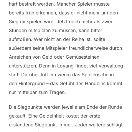
hart bestraft werden. Mancher Spieler musste
bereits früh erkennen, dass er nicht mehr um den
Sieg mitspielen wird. Jetzt noch mehr als zwei
Stunden mitspielen zu müssen, kann bitter
aufstoßen. Wer nicht an der Reihe ist, sollte
außerdem seine Mitspieler freundlicherweise durch
Anreichen von Geld oder Gemüsesteinen
unterstützen. Denn in Loyang findet viel Verwaltung
statt! Darüber tritt ein wenig das Spielerische in
den Hintergrund – das Gefühl des Handelns kommt
nur mittelbar zum Tragen.
Die Siegpunkte werden jeweils am Ende der Runde
gekauft. Eine Geldeinheit kostet der erste
erstandene Siegpunkt immer. Jeder weitere schlägt