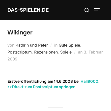
Zum
Suchen
DAS-SPIELEN.DE
Inhalt
SEITEN
nach:
springen
Wikinger
von
Kathrin und Peter
in
Gute Spiele
,
Veröffentlicht
Postscriptum
,
Rezensionen
,
Spiele
an
3. Februar
am
2009
Erstveröffentlichung am 14.6.2008 bei
Hall9000
.
>>Direkt zum Postscriptum springen
.