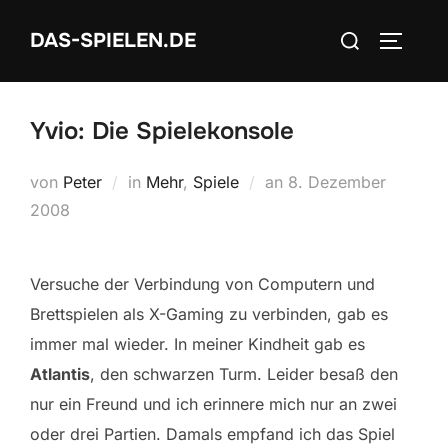
Zum
Suchen
DAS-SPIELEN.DE
Inhalt
SEITEN
nach:
springen
Yvio: Die Spielekonsole
Veröffentlicht
von
Peter
in
Mehr
,
Spiele
an
8. Dezember
am
2008
Versuche der Verbindung von Computern und
Brettspielen als X-Gaming zu verbinden, gab es
immer mal wieder. In meiner Kindheit gab es
Atlantis
, den schwarzen Turm. Leider besaß den
nur ein Freund und ich erinnere mich nur an zwei
oder drei Partien. Damals empfand ich das Spiel