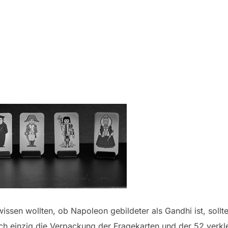
ssen wollten, ob Napoleon gebildeter als Gandhi ist, sollt
ich einzig die Verpackung der Fragekarten und der 52 verklei