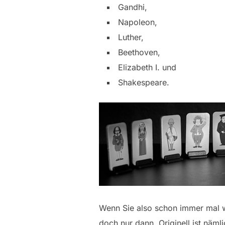
Gandhi,
Napoleon,
Luther,
Beethoven,
Elizabeth I. und
Shakespeare.
Wenn Sie also schon immer mal wi
doch nur dann. Originell ist näml