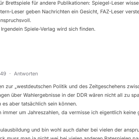
r Brettspiele für andere Publikationen: Spiegel-Leser wiss
Stern-Leser geben Nachrichten ein Gesicht, FAZ-Leser verst
nspruchsvoll.
Irgendein Spiele-Verlag wird sich finden.
:49
·
Antworten
en zur „westdeutschen Politik und des Zeitgeschehens zwi
gen über Wahlergebnisse in der DDR wären nicht all zu s
 es aber tatsächlich sein können.
h immer um Jahreszahlen, da vermisse ich eigentlich keine 
lausbildung und bin wohl auch daher bei vielen der anspr
ck muss man ja nicht wei bei vielen anderen Ratespielen pa