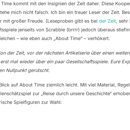
ime kommt mit den Insignien der Zeit daher. Diese Kooperat
he mich nicht falsch. Ich bin ein treuer Leser der Zeit. Be
r mit großer Freude. (Leseproben gibt es bei
der Zeit
, sehr 
sspiele jenseits von Scrabble (brrrr) jedoch überaus stiefmü
ielchen – wie eben auch „About Time“ – verhökert.
ion der Zeit, vor der nächsten Artikelserie über einen weit
te erst mal wieder über ein paar Gesellschaftsspiele. Eure Ex
en Nullpunkt gerutscht.
Blick auf About Time ziemlich leicht. Mit viel Material, Reg
lenschätzspiel zur „Reise durch unsere Geschichte“ erhoben.
rische Spielfiguren zur Wahl: