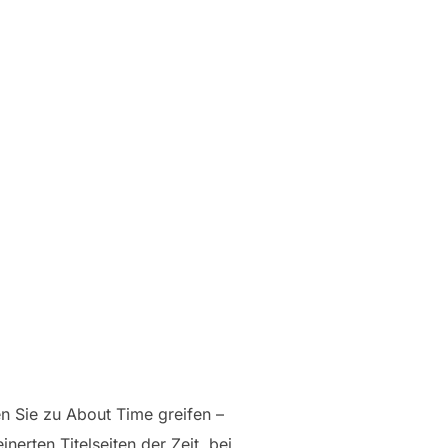
en Sie zu About Time greifen –
nerten Titelseiten der Zeit, bei