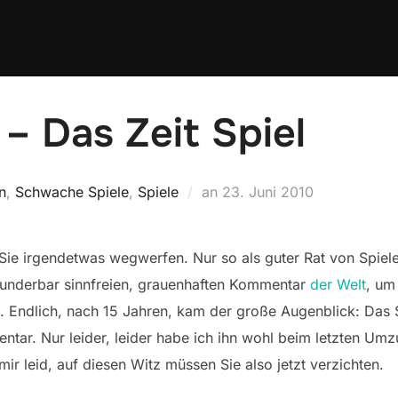
– Das Zeit Spiel
Veröffentlicht
n
,
Schwache Spiele
,
Spiele
an
23. Juni 2010
am
 Sie irgendetwas wegwerfen. Nur so als guter Rat von Spiel
wunderbar sinnfreien, grauenhaften Kommentar
der Welt
, um
 Endlich, nach 15 Jahren, kam der große Augenblick: Das S
ntar. Nur leider, leider habe ich ihn wohl beim letzten Umz
mir leid, auf diesen Witz müssen Sie also jetzt verzichten.