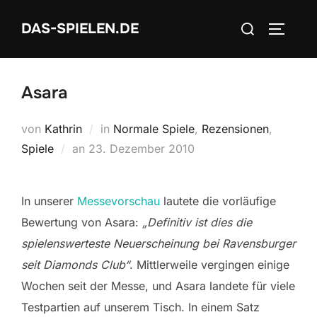
Zum
Suchen
DAS-SPIELEN.DE
Inhalt
SEITEN
nach:
springen
Asara
von
Kathrin
in
Normale Spiele
,
Rezensionen
,
Veröffentlicht
Spiele
an
23. Dezember 2010
am
In unserer
Messevorschau
lautete die vorläufige
Bewertung von Asara:
„Definitiv ist dies die
spielenswerteste Neuerscheinung bei Ravensburger
seit Diamonds Club“
. Mittlerweile vergingen einige
Wochen seit der Messe, und Asara landete für viele
Testpartien auf unserem Tisch. In einem Satz