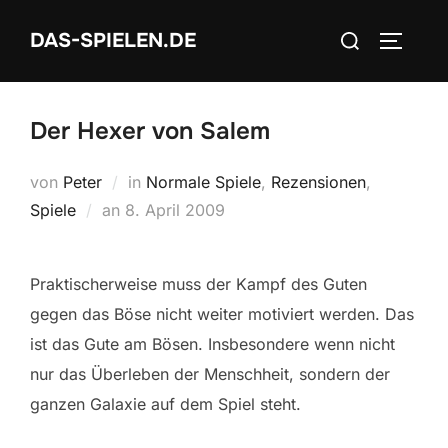
Zum
Suchen
DAS-SPIELEN.DE
Inhalt
SEITEN
nach:
springen
Der Hexer von Salem
von
Peter
in
Normale Spiele
,
Rezensionen
,
Veröffentlicht
Spiele
an
8. April 2009
am
Praktischerweise muss der Kampf des Guten
gegen das Böse nicht weiter motiviert werden. Das
ist das Gute am Bösen. Insbesondere wenn nicht
nur das Überleben der Menschheit, sondern der
ganzen Galaxie auf dem Spiel steht.