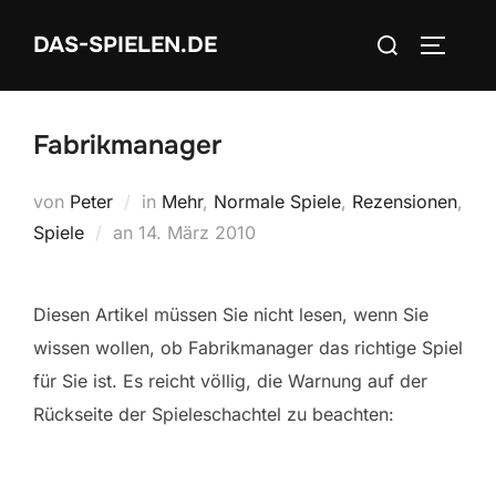
Zum
Suchen
DAS-SPIELEN.DE
Inhalt
SEITEN
nach:
springen
Fabrikmanager
von
Peter
in
Mehr
,
Normale Spiele
,
Rezensionen
,
Veröffentlicht
Spiele
an
14. März 2010
am
Diesen Artikel müssen Sie nicht lesen, wenn Sie
wissen wollen, ob Fabrikmanager das richtige Spiel
für Sie ist. Es reicht völlig, die Warnung auf der
Rückseite der Spieleschachtel zu beachten: