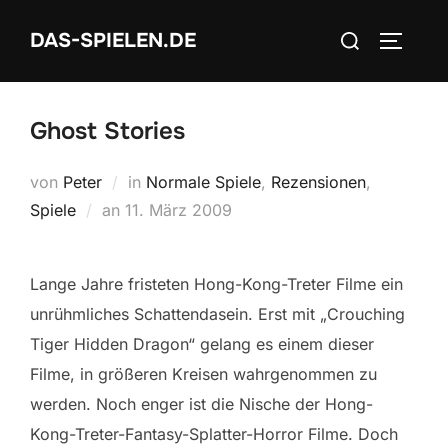
Zum
Suchen
DAS-SPIELEN.DE
Inhalt
SEITEN
nach:
springen
Ghost Stories
von
Peter
in
Normale Spiele
,
Rezensionen
,
Veröffentlicht
Spiele
an
11. März 2009
am
Lange Jahre fristeten Hong-Kong-Treter Filme ein
unrühmliches Schattendasein. Erst mit „Crouching
Tiger Hidden Dragon“ gelang es einem dieser
Filme, in größeren Kreisen wahrgenommen zu
werden. Noch enger ist die Nische der Hong-
Kong-Treter-Fantasy-Splatter-Horror Filme. Doch