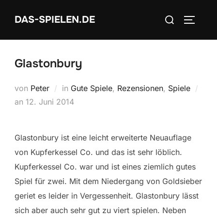
Zum
Suchen
DAS-SPIELEN.DE
Inhalt
SEITEN
nach:
springen
Glastonbury
von
Peter
in
Gute Spiele
,
Rezensionen
,
Spiele
Veröffentlicht
an
12. Juni 2014
am
Glastonbury ist eine leicht erweiterte Neuauflage
von Kupferkessel Co. und das ist sehr löblich.
Kupferkessel Co. war und ist eines ziemlich gutes
Spiel für zwei. Mit dem Niedergang von Goldsieber
geriet es leider in Vergessenheit. Glastonbury lässt
sich aber auch sehr gut zu viert spielen. Neben