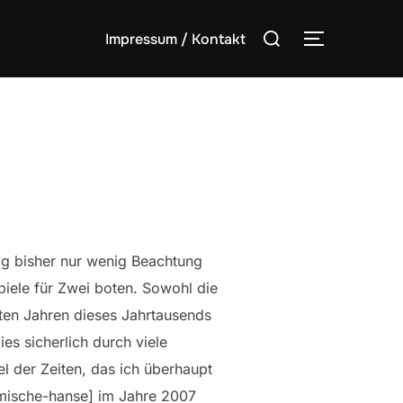
Suchen
Impressum / Kontakt
SEITENLE
nach:
log bisher nur wenig Beachtung
piele für Zwei boten. Sowohl die
sten Jahren dieses Jahrtausends
es sicherlich durch viele
el der Zeiten, das ich überhaupt
smische-hanse] im Jahre 2007