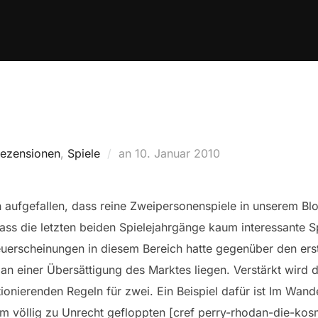
Veröffentlicht
ezensionen
,
Spiele
an
10. Januar 2010
am
hon aufgefallen, dass reine Zweipersonenspiele in unserem B
dass die letzten beiden Spielejahrgänge kaum interessante S
Neuerscheinungen in diesem Bereich hatte gegenüber den er
n einer Übersättigung des Marktes liegen. Verstärkt wird di
onierenden Regeln für zwei. Ein Beispiel dafür ist Im Wand
em völlig zu Unrecht gefloppten [cref perry-rhodan-die-ko