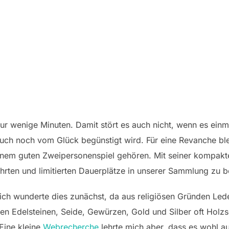
ur wenige Minuten. Damit stört es auch nicht, wenn es einm
 auch noch vom Glück begünstigt wird. Für eine Revanche bl
inem guten Zweipersonenspiel gehören. Mit seiner kompakt
ehrten und limitierten Dauerplätze in unserer Sammlung zu
ich wunderte dies zunächst, da aus religiösen Gründen Leder
eben Edelsteinen, Seide, Gewürzen, Gold und Silber oft Holz
Eine kleine
Webrecherche
lehrte mich aber, dass es wohl au