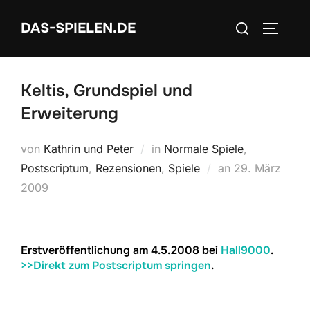
Zum
Suchen
DAS-SPIELEN.DE
Inhalt
SEITEN
nach:
springen
Keltis, Grundspiel und
Erweiterung
von
Kathrin und Peter
in
Normale Spiele
,
Veröffentlicht
Postscriptum
,
Rezensionen
,
Spiele
an
29. März
am
2009
Erstveröffentlichung am 4.5.2008 bei
Hall9000
.
>>Direkt zum Postscriptum springen
.