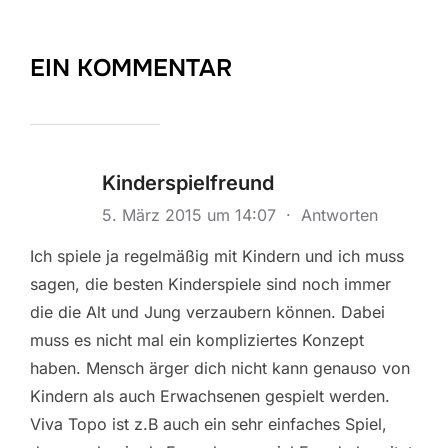
EIN KOMMENTAR
Kinderspielfreund
5. März 2015 um 14:07
·
Antworten
Ich spiele ja regelmäßig mit Kindern und ich muss
sagen, die besten Kinderspiele sind noch immer
die die Alt und Jung verzaubern können. Dabei
muss es nicht mal ein kompliziertes Konzept
haben. Mensch ärger dich nicht kann genauso von
Kindern als auch Erwachsenen gespielt werden.
Viva Topo ist z.B auch ein sehr einfaches Spiel,