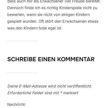
dass auch mir als Erwachsener viel Freude bereitet.
Dennoch finde ich es richtig Kinderspiele nicht zu
bewerten, wenn sie nicht von einigen Kindern
gespielt wurden. Oft stört den Erwachsenen etwas
was den Kindern total egal ist.
SCHREIBE EINEN KOMMENTAR
Deine E-Mail-Adresse wird nicht veröffentlicht.
Erforderliche Felder sind mit
*
markiert
Nachricht: