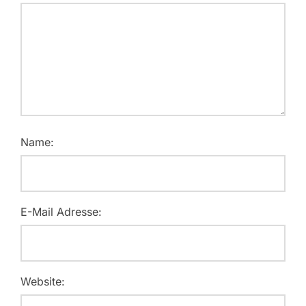
Name:
E-Mail Adresse:
Website: