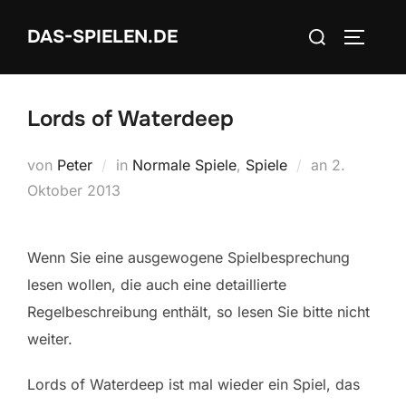
Zum
Suchen
DAS-SPIELEN.DE
Inhalt
SEITEN
nach:
springen
Lords of Waterdeep
Veröffentli
von
Peter
in
Normale Spiele
,
Spiele
an
2.
am
Oktober 2013
Wenn Sie eine ausgewogene Spielbesprechung
lesen wollen, die auch eine detaillierte
Regelbeschreibung enthält, so lesen Sie bitte nicht
weiter.
Lords of Waterdeep ist mal wieder ein Spiel, das