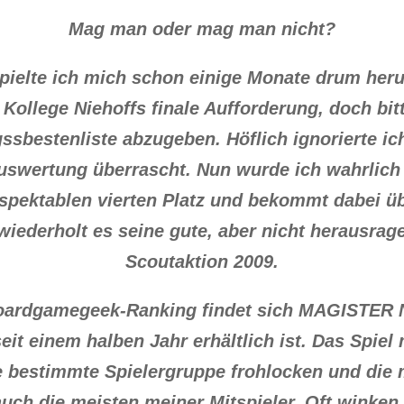
Mag man oder mag man nicht?
elte ich mich schon einige Monate drum heru
Kollege Niehoffs finale Aufforderung, doch bitte
ssbestenliste abzugeben. Höflich ignorierte i
Auswertung überrascht. Nun wurde ich wahrli
espektablen vierten Platz und bekommt dabei ü
iederholt es seine gute, aber nicht herausrage
Scoutaktion 2009.
ardgamegeek-Ranking findet sich MAGISTER NA
eit einem halben Jahr erhältlich ist. Das Spie
 bestimmte Spielergruppe frohlocken und die 
auch die meisten meiner Mitspieler. Oft winken