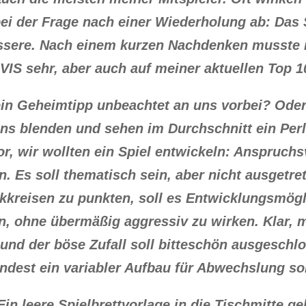
ei der Frage nach einer Wiederholung ab: Das S
sere. Nach einem kurzen Nachdenken musste i
 sehr, aber auch auf meiner aktuellen Top 10 
ein Geheimtipp unbeachtet an uns vorbei? Oder 
ns blenden und sehen im Durchschnitt ein Per
or, wir wollten ein Spiel entwickeln: Anspruchsv
n. Es soll thematisch sein, aber nicht ausgetre
kkreisen zu punkten, soll es Entwicklungsmögl
n, ohne übermäßig aggressiv zu wirken. Klar, 
 und der böse Zufall soll bitteschön ausgeschl
ndest ein variabler Aufbau für Abwechslung so
in leere Spielbrettvorlage in die Tischmitte ge