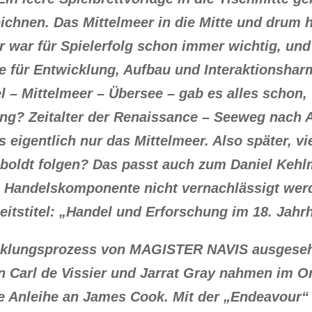
eichnen. Das Mittelmeer in die Mitte und drum 
er war für Spielerfolg schon immer wichtig, un
 für Entwicklung, Aufbau und Interaktionsharmo
 – Mittelmeer – Übersee – gab es alles schon, 
? Zeitalter der Renaissance – Seeweg nach As
 eigentlich nur das Mittelmeer. Also später, vi
oldt folgen? Das passt auch zum Daniel Kehl
ie Handelskomponente nicht vernachlässigt wer
itstitel: „Handel und Erforschung im 18. Jahr
cklungsprozess von MAGISTER NAVIS ausgeseh
 Carl de Vissier und Jarrat Gray nahmen im O
ne Anleihe an James Cook. Mit der „Endeavour“