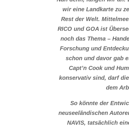
wir eine Landkarte zu z
Rest der Welt. Mittelme
RICO und GOA ist Übersee
noch das Thema – Handel
Forschung und Entdeckung
schon und davor gab es
Capt’n Cook und Humb
konservativ sind, darf d
dem Arbe
So könnte der Entwi
neuseeländischen Autoren
NAVIS, tatsächlich ei