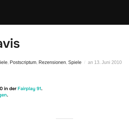
avis
Veröffentlicht
iele
,
Postscriptum
,
Rezensionen
,
Spiele
an
13. Juni 2010
am
0 in der
Fairplay 91
.
gen
.