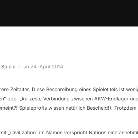
Veröffentlicht
,
Spiele
an
24. April 2014
am
ere Zeitalter. Diese Beschreibung eines Spieletitels ist weni
hten“ oder „kürzeste Verbindung zwischen AKW-Endlager und
meint?! Spieleprofis wissen natürlich Bescheid!). Trotzdem 
it „Civilization“ im Namen verspricht Nations eine annehm