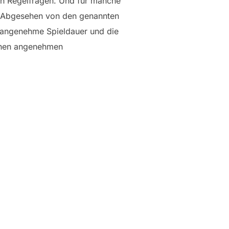
lich Regelfragen. Und für manche
. Abgesehen von den genannten
e angenehme Spieldauer und die
einen angenehmen