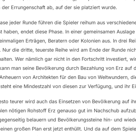
 der Errungenschaft ab, auf der sie platziert wurde.
se jeder Runde führen die Spieler reihum aus verschiedene
st haben, endet diese Phase. In einer gemeinsamen Auslage 
inmaligen Erträgen, Beratern oder Kolonien aus. In drei Re
it. Nur die dritte, teuerste Reihe wird am Ende der Runde nic
lten. Wer nämlich gar nicht in den Fortschritt investiert, 
 kann man seine Bevölkerung durch Bezahlung von Erz auf d
im Anheuern von Architekten für den Bau von Weltwundern, 
steht eine Mindestzahl von diesen zur Verfügung, und ihr Ei
esto teurer wird auch das Einsetzen von Bevölkerung auf ihr
hlen nötigen Rohstoff Erz genauso gut im Nachschub aufzu
h gegenseitig belauern und Bevölkerungssteine hin- und wied
nen großen Plan erst jetzt enthüllt. Und da auf dem Spieler