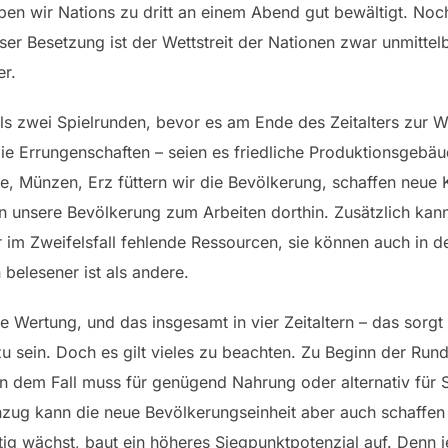
haben wir Nations zu dritt an einem Abend gut bewältigt. No
ieser Besetzung ist der Wettstreit der Nationen zwar unmittel
er.
weils zwei Spielrunden, bevor es am Ende des Zeitalters zur
ie Errungenschaften – seien es friedliche Produktionsgebäu
e, Münzen, Erz füttern wir die Bevölkerung, schaffen neue 
 unsere Bevölkerung zum Arbeiten dorthin. Zusätzlich kann
ur im Zweifelsfall fehlende Ressourcen, sie können auch in 
belesener ist als andere.
 Wertung, und das insgesamt in vier Zeitaltern – das sorgt
 zu sein. Doch es gilt vieles zu beachten. Zu Beginn der Rund
em Fall muss für genügend Nahrung oder alternativ für Sta
zug kann die neue Bevölkerungseinheit aber auch schaffen
ig wächst, baut ein höheres Siegpunktpotenzial auf. Denn 