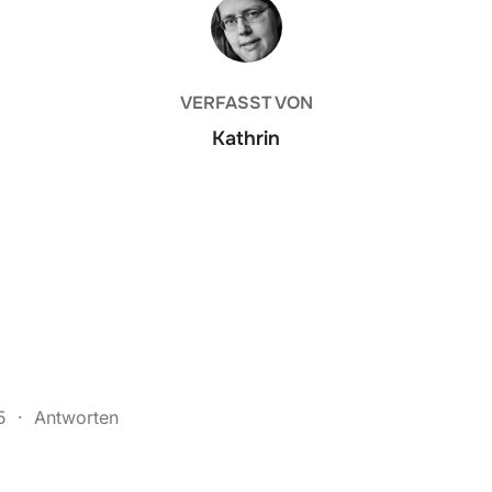
BEITRAGSAUTOR
VERFASST VON
Kathrin
45
·
Antworten