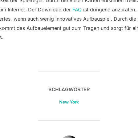
keit der Spielregel. Durch die vielen Karten entstehen frei
 zum Internet. Der Download der
FAQ
ist dringend anzuraten
uiertes, wenn auch wenig innovatives Aufbauspiel. Durch di
ter kommt das Aufbauelement gut zum Tragen und sorgt für 
s.
SCHLAGWÖRTER
New York