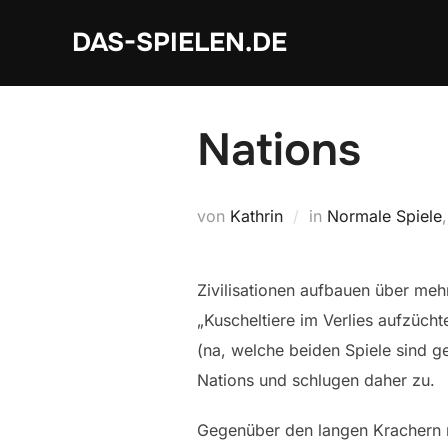
Zum
DAS-SPIELEN.DE
Inhalt
springen
Nations
von
Kathrin
in
Normale Spiele
Zivilisationen aufbauen über mehr
„Kuscheltiere im Verlies aufzüc
(na, welche beiden Spiele sind ge
Nations und schlugen daher zu.
Gegenüber den langen Krachern m