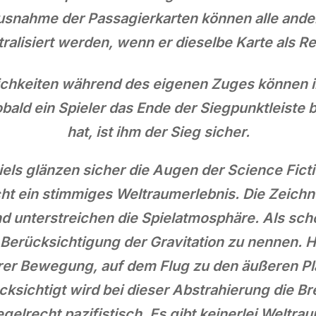
usnahme der Passagierkarten können alle ande
alisiert werden, wenn er dieselbe Karte als Re
ichkeiten während des eigenen Zuges können in
ald ein Spieler das Ende der Siegpunktleiste 
hat, ist ihm der Sieg sicher.
ls glänzen sicher die Augen der Science Fict
ht ein stimmiges Weltraumerlebnis. Die Zeichn
 unterstreichen die Spielatmosphäre. Als schön
erücksichtigung der Gravitation zu nennen. Hin
erer Bewegung, auf dem Flug zu den äußeren Pl
cksichtigt wird bei dieser Abstrahierung die
gelrecht pazifistisch. Es gibt keinerlei Weltr