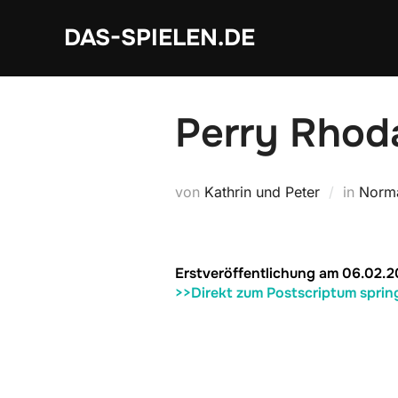
Zum
DAS-SPIELEN.DE
Inhalt
springen
Perry Rhod
von
Kathrin und Peter
in
Norma
Erstveröffentlichung am 06.02.
>>Direkt zum Postscriptum sprin