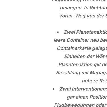
gelangen. In Richtu
voran. Weg von der S
Zwei Planetenakti
leere Container neu be
Containerkarte geleg
Einheiten der Währ
Planetenaktion gilt 
Bezahlung mit Megagal
höhere Rei
Zwei Interventionen
gar einen Positi
Flugbewegungen oder d