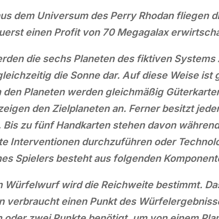
s dem Universum des Perry Rhodan fliegen die
uerst einen Profit von 70 Megagalax erwirtscha
rden die sechs Planeten des fiktiven Systems 
gleichzeitig die Sonne dar. Auf diese Weise ist 
n den Planeten werden gleichmäßig Güterkarte
eigen den Zielplaneten an. Ferner besitzt jede
. Bis zu fünf Handkarten stehen davon währen
e Interventionen durchzuführen oder Technolo
nes Spielers besteht aus folgenden Komponent
n Würfelwurf wird die Reichweite bestimmt. D
n verbraucht einen Punkt des Würfelergebniss
n oder zwei Punkte benötigt, um von einem Pla