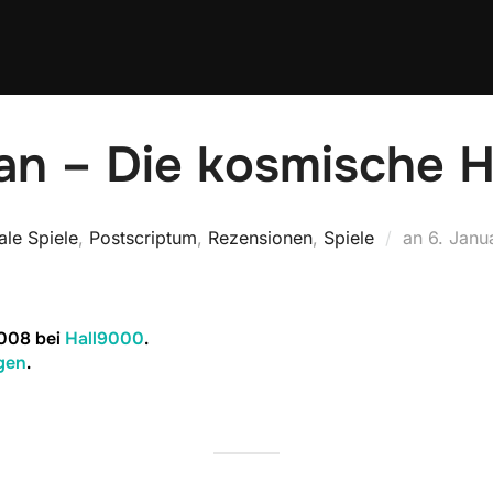
an – Die kosmische 
Veröffen
le Spiele
,
Postscriptum
,
Rezensionen
,
Spiele
an
6. Janu
am
2008 bei
Hall9000
.
gen
.