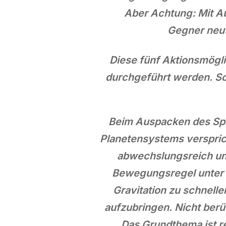
Aber Achtung: Mit A
Gegner neutr
Diese fünf Aktionsmögl
durchgeführt werden. Sob
Beim Auspacken des Spie
Planetensystems verspric
abwechslungsreich und
Bewegungsregel unter B
Gravitation zu schnell
aufzubringen. Nicht berü
Das Grundthema ist re