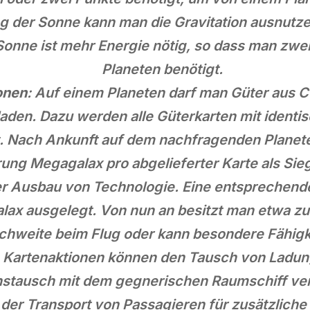
ng der Sonne kann man die Gravitation ausnutz
onne ist mehr Energie nötig, so dass man zwe
Planeten benötigt.
onen
: Auf einem Planeten darf man Güter aus C
laden. Dazu werden alle Güterkarten mit identi
t. Nach Ankunft auf dem nachfragenden Planete
ung Megagalax pro abgelieferter Karte als Sieg
der Ausbau von Technologie. Eine entsprechen
ax ausgelegt. Von nun an besitzt man etwa zus
chweite beim Flug oder kann besondere Fähigk
: Kartenaktionen können den Tausch von Ladun
onstausch mit dem gegnerischen Raumschiff ver
er Transport von Passagieren für zusätzliche 