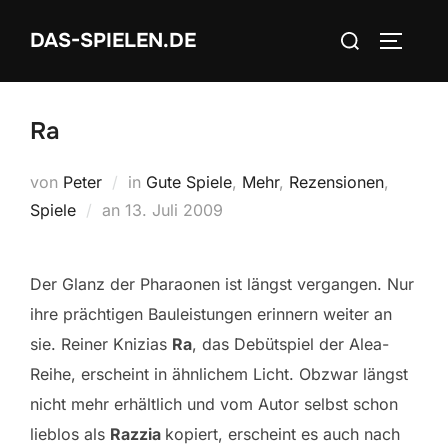
Zum
Suchen
DAS-SPIELEN.DE
Inhalt
SEITEN
nach:
springen
Ra
von
Peter
in
Gute Spiele
,
Mehr
,
Rezensionen
,
Veröffentlicht
Spiele
an
13. Juli 2009
am
Der Glanz der Pharaonen ist längst vergangen. Nur
ihre prächtigen Bauleistungen erinnern weiter an
sie. Reiner Knizias
Ra
, das Debütspiel der Alea-
Reihe, erscheint in ähnlichem Licht. Obzwar längst
nicht mehr erhältlich und vom Autor selbst schon
lieblos als
Razzia
kopiert, erscheint es auch nach