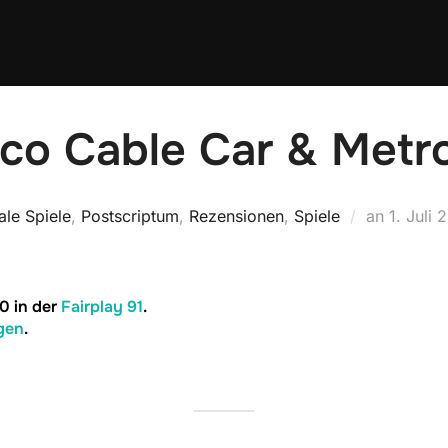
sco Cable Car & Metr
Veröffen
le Spiele
,
Postscriptum
,
Rezensionen
,
Spiele
an
1. Juli 
am
0 in der
Fairplay 91
.
gen
.