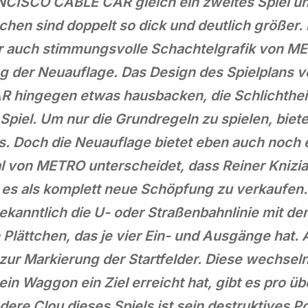
NCISCO CABLE CAR gleich ein zweites Spiel u
tchen sind doppelt so dick und deutlich größer.
 auch stimmungsvolle Schachtelgrafik von ME
ng der Neuauflage. Das Design des Spielplans 
 hingegen etwas hausbacken, die Schlichtheit 
 Spiel. Um nur die Grundregeln zu spielen, bie
s. Doch die Neuauflage bietet eben auch noch 
kal von METRO unterscheidet, dass Reiner Kniz
es als komplett neue Schöpfung zu verkaufen.
ekanntlich die U- oder Straßenbahnlinie mit d
n Plättchen, das je vier Ein- und Ausgänge hat.
r Markierung der Startfelder. Diese wechseln
ein Waggon ein Ziel erreicht hat, gibt es pro 
ere Clou dieses Spiels ist sein destruktives P