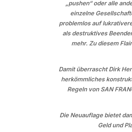
„pushen“ oder alle and
einzelne Gesellschaft
problemlos auf lukrative
als destruktives Beenden
mehr. Zu diesem Flai
Damit überrascht Dirk H
herkömmliches konstrukti
Regeln von SAN FRANC
Die Neuauflage bietet da
Geld und Pl