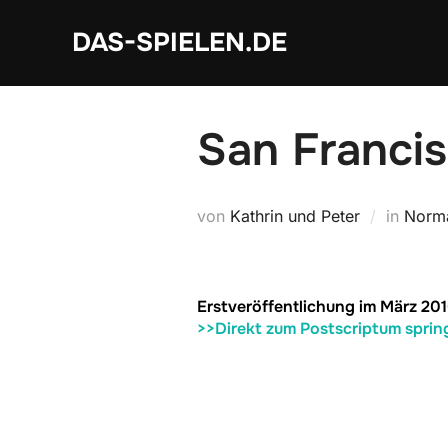
Zum
DAS-SPIELEN.DE
Inhalt
springen
San Franci
von
Kathrin und Peter
in
Norma
Erstveröffentlichung im März 201
>>Direkt zum Postscriptum sprin