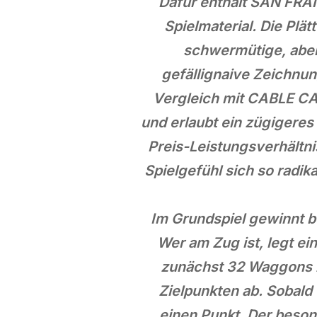
Dafür enthält SAN FRA
Spielmaterial. Die Plät
schwermütige, aber
gefällignaive Zeichnu
Vergleich mit CABLE CAR
und erlaubt ein zügigeres
Preis-Leistungsverhältni
Spielgefühl sich so radi
Im Grundspiel gewinnt b
Wer am Zug ist, legt ei
zunächst 32 Waggons zu
Zielpunkten ab. Sobald 
einen Punkt. Der besond