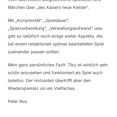
Märchen über „des Kaisers neue Kleider“.
Mit „Komplexität“, „Spieldauer“,
„Spielvorbereitung“, „Verwaltungsaufwand“ usw.
gibt es natürlich noch einige weiter Aspekte, die
bei einem redaktionell optimal bearbeiteten Spiel
zueinander passen sollten.
Mein ganz persönliches Fazit: Tiku ist wirklich sehr
schön anzusehen und funktioniert als Spiel auch
tadellos. Der Holzanteil übertrifft aber den
Wiederspielreiz um ein Vielfaches.
Peter Nos