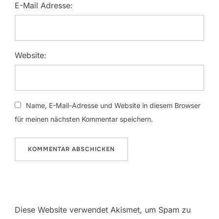
E-Mail Adresse:
Website:
Name, E-Mail-Adresse und Website in diesem Browser
für meinen nächsten Kommentar speichern.
Diese Website verwendet Akismet, um Spam zu