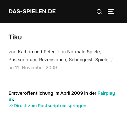
Zum
Suchen
DAS-SPIELEN.DE
Inhalt
SEITEN
nach:
springen
Tiku
von
Kathrin und Peter
in
Normale Spiele
,
Postscriptum
,
Rezensionen
,
Schöngeist
,
Spiele
Veröffentlicht
an
11. November 2009
am
Erstveröffentlichung im April 2009 in der
Fairplay
87
.
>>Direkt zum Postscriptum springen
.