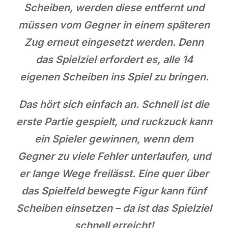
Scheiben, werden diese entfernt und
müssen vom Gegner in einem späteren
Zug erneut eingesetzt werden. Denn
das Spielziel erfordert es, alle 14
eigenen Scheiben ins Spiel zu bringen.
Das hört sich einfach an. Schnell ist die
erste Partie gespielt, und ruckzuck kann
ein Spieler gewinnen, wenn dem
Gegner zu viele Fehler unterlaufen, und
er lange Wege freilässt. Eine quer über
das Spielfeld bewegte Figur kann fünf
Scheiben einsetzen – da ist das Spielziel
schnell erreicht!