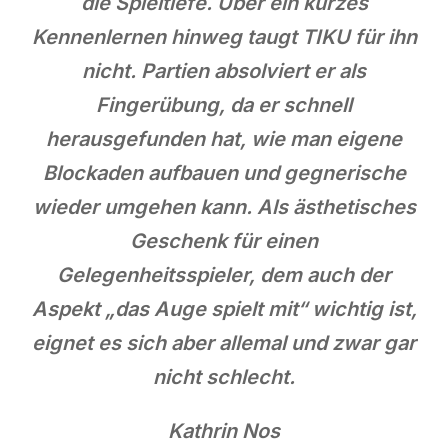
die Spieltiefe. Über ein kurzes
Kennenlernen hinweg taugt TIKU für ihn
nicht. Partien absolviert er als
Fingerübung, da er schnell
herausgefunden hat, wie man eigene
Blockaden aufbauen und gegnerische
wieder umgehen kann. Als ästhetisches
Geschenk für einen
Gelegenheitsspieler, dem auch der
Aspekt „das Auge spielt mit“ wichtig ist,
eignet es sich aber allemal und zwar gar
nicht schlecht.
Kathrin Nos