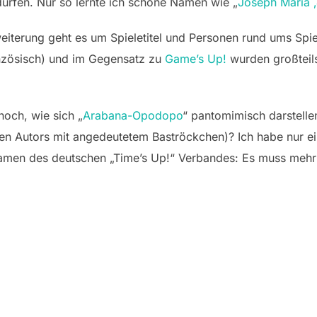
ürfen. Nur so lernte ich schöne Namen wie „
Joseph Maria ‚
weiterung geht es um Spieletitel und Personen rund ums Spie
anzösisch) und im Gegensatz zu
Game’s Up!
wurden großteil
noch, wie sich „
Arabana-Opodopo
“ pantomimisch darstellen
n Autors mit angedeutetem Baströckchen)? Ich habe nur ein
Namen des deutschen „Time’s Up!“ Verbandes: Es muss meh