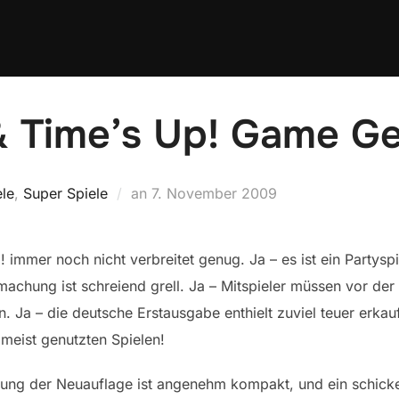
 & Time’s Up! Game G
Veröffentlicht
ele
,
Super Spiele
an
7. November 2009
am
 immer noch nicht verbreitet genug. Ja – es ist ein Partyspi
ufmachung ist schreiend grell. Ja – Mitspieler müssen vor der
Ja – die deutsche Erstausgabe enthielt zuviel teuer erkauft
meist genutzten Spielen!
ung der Neuauflage ist angenehm kompakt, und ein schicker 