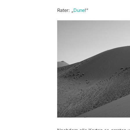
Rater: „
Dune
!“