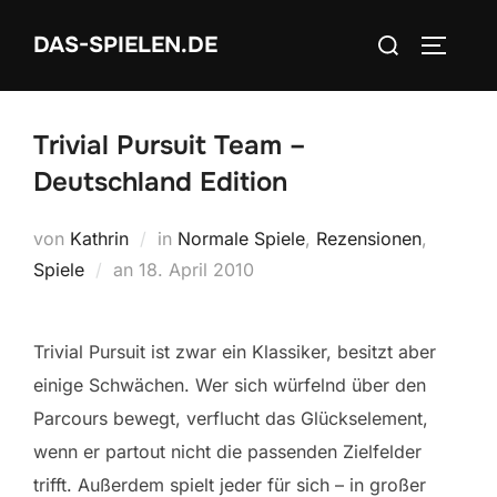
Zum
Suchen
DAS-SPIELEN.DE
Inhalt
SEITEN
nach:
springen
Trivial Pursuit Team –
Deutschland Edition
von
Kathrin
in
Normale Spiele
,
Rezensionen
,
Veröffentlicht
Spiele
an
18. April 2010
am
Trivial Pursuit ist zwar ein Klassiker, besitzt aber
einige Schwächen. Wer sich würfelnd über den
Parcours bewegt, verflucht das Glückselement,
wenn er partout nicht die passenden Zielfelder
trifft. Außerdem spielt jeder für sich – in großer