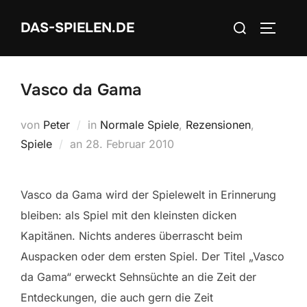
Zum
Suchen
DAS-SPIELEN.DE
Inhalt
SEITEN
nach:
springen
Vasco da Gama
von
Peter
in
Normale Spiele
,
Rezensionen
,
Veröffentlicht
Spiele
an
28. Februar 2010
am
Vasco da Gama wird der Spielewelt in Erinnerung
bleiben: als Spiel mit den kleinsten dicken
Kapitänen. Nichts anderes überrascht beim
Auspacken oder dem ersten Spiel. Der Titel „Vasco
da Gama“ erweckt Sehnsüchte an die Zeit der
Entdeckungen, die auch gern die Zeit