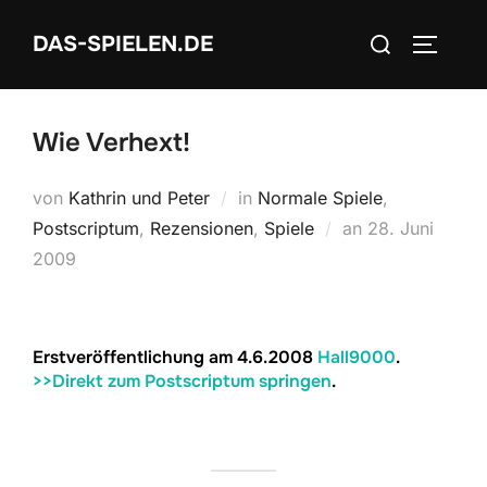
Zum
Suchen
DAS-SPIELEN.DE
Inhalt
SEITEN
nach:
springen
Wie Verhext!
von
Kathrin und Peter
in
Normale Spiele
,
Veröffentlicht
Postscriptum
,
Rezensionen
,
Spiele
an
28. Juni
am
2009
Erstveröffentlichung am 4.6.2008
Hall9000
.
>>Direkt zum Postscriptum springen
.