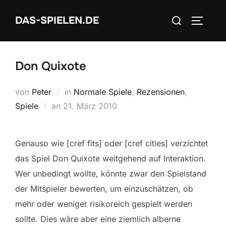
Zum
Suchen
DAS-SPIELEN.DE
Inhalt
SEITEN
nach:
springen
Don Quixote
von
Peter
in
Normale Spiele
,
Rezensionen
,
Veröffentlicht
Spiele
an
21. März 2010
am
Genauso wie [cref fits] oder [cref cities] verzichtet
das Spiel Don Quixote weitgehend auf Interaktion.
Wer unbedingt wollte, könnte zwar den Spielstand
der Mitspieler bewerten, um einzuschätzen, ob
mehr oder weniger risikoreich gespielt werden
sollte. Dies wäre aber eine ziemlich alberne