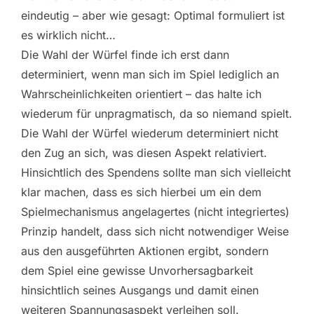
eindeutig – aber wie gesagt: Optimal formuliert ist
es wirklich nicht…
Die Wahl der Würfel finde ich erst dann
determiniert, wenn man sich im Spiel lediglich an
Wahrscheinlichkeiten orientiert – das halte ich
wiederum für unpragmatisch, da so niemand spielt.
Die Wahl der Würfel wiederum determiniert nicht
den Zug an sich, was diesen Aspekt relativiert.
Hinsichtlich des Spendens sollte man sich vielleicht
klar machen, dass es sich hierbei um ein dem
Spielmechanismus angelagertes (nicht integriertes)
Prinzip handelt, dass sich nicht notwendiger Weise
aus den ausgeführten Aktionen ergibt, sondern
dem Spiel eine gewisse Unvorhersagbarkeit
hinsichtlich seines Ausgangs und damit einen
weiteren Spannungsaspekt verleihen soll.