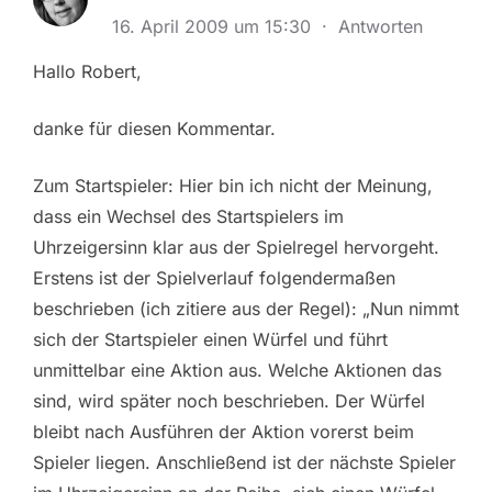
16. April 2009 um 15:30
·
Antworten
Hallo Robert,
danke für diesen Kommentar.
Zum Startspieler: Hier bin ich nicht der Meinung,
dass ein Wechsel des Startspielers im
Uhrzeigersinn klar aus der Spielregel hervorgeht.
Erstens ist der Spielverlauf folgendermaßen
beschrieben (ich zitiere aus der Regel): „Nun nimmt
sich der Startspieler einen Würfel und führt
unmittelbar eine Aktion aus. Welche Aktionen das
sind, wird später noch beschrieben. Der Würfel
bleibt nach Ausführen der Aktion vorerst beim
Spieler liegen. Anschließend ist der nächste Spieler