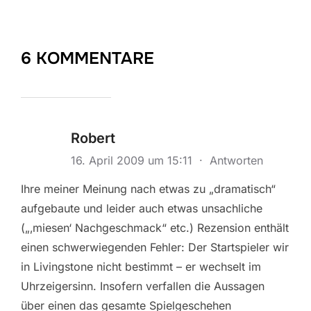
6 KOMMENTARE
Robert
16. April 2009 um 15:11
·
Antworten
Ihre meiner Meinung nach etwas zu „dramatisch“
aufgebaute und leider auch etwas unsachliche
(„‚miesen‘ Nachgeschmack“ etc.) Rezension enthält
einen schwerwiegenden Fehler: Der Startspieler wir
in Livingstone nicht bestimmt – er wechselt im
Uhrzeigersinn. Insofern verfallen die Aussagen
über einen das gesamte Spielgeschehen