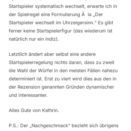
Startspieler systematisch wechselt, erwarte ich in
der Spielregel eine Formulierung Ã la „Der
Startspieler wechselt im Uhrzeigersinn.“ Es gibt
ferner keine Startspielerfigur (das wiederum ist
natürlich nur ein Indiz).
Letztlich ändert aber selbst eine andere
Startspielerregelung nichts daran, dass zu zweit
die Wahl der Würfel in den meisten Fällen nahezu
determiniert ist. Erst zu viert wird dies aus den in
der Rezension genannten Gründen dynamischer
und interessanter.
Alles Gute von Kathrin.
P.S.: Der „Nachgeschmack“ bezieht sich übrigens