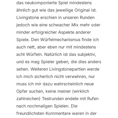
das neukomponierte Spiel mindestens
ähnlich gut wie das jeweilige Original ist.
Livingstone erschien in unseren Runden
jedoch wie eine schwacher Mix mehr oder
minder erfolgreicher Aspekte anderer
Spiele. Den Würfelmechanismus finde ich
auch nett, aber eben nur mit mindestens
acht Würfeln. Natürlich ist das subjektiv,
und es mag Spieler geben, die dies anders
sehen. Weiteren Livingstonepartien werde
ich mich sicherlich nicht verwehren, nur
muss ich mir dazu wahrscheinlich neue
Opfer suchen, keine meiner (wirklich
zahlreichen) Testrunden endete mit Rufen
nach nochmaligen Spielen. Die
freundlichsten Kommentare waren in der