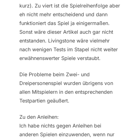
kurz). Zu viert ist die Spielreihenfolge aber
eh nicht mehr entscheidend und dann
funktioniert das Spiel ja einigermaßen.
Sonst wäre dieser Artikel auch gar nicht
entstanden. Livingstone wäre vielmehr
nach wenigen Tests im Stapel nicht weiter
erwähnenswerter Spiele verstaubt.
Die Probleme beim Zwei- und
Dreipersonenspiel wurden übrigens von
allen Mitspielern in den entsprechenden
Testpartien geäußert.
Zu den Anleihen:
Ich habe nichts gegen Anleihen bei
anderen Spielen einzuwenden, wenn nur