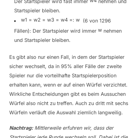
w4
Der Startspieler wird fast immer
nehmen und
Startspieler bleiben.
w1 = w2 = w3 = w4 =: w
(6 von 1296
w
Fällen): Der Startspieler wird immer
nehmen
und Startspieler bleiben.
Es gibt also nur einen Fall, in dem der Startspieler
sicher wechselt, da in 95% aller Fälle der zweite
Spieler nur die vorteilhafte Startspielerposition
erhalten kann, wenn er auf einen Würfel verzichtet.
Wirkliche Entscheidungen gibt es beim Aussuchen
Würfel also nicht zu treffen. Auch zu dritt mit sechs
Würfeln verläuft die Auswahl ziemlich langweilig.
Nachtrag:
Mittlerweile erfuhren wir, dass der
Startspieler jede Runde wechseln soll. Dabei ist die