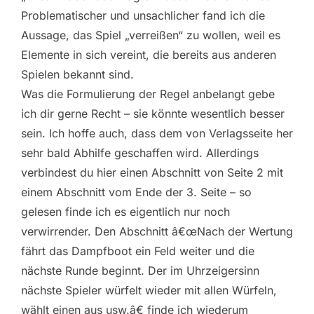
Problematischer und unsachlicher fand ich die
Aussage, das Spiel „verreißen“ zu wollen, weil es
Elemente in sich vereint, die bereits aus anderen
Spielen bekannt sind.
Was die Formulierung der Regel anbelangt gebe
ich dir gerne Recht – sie könnte wesentlich besser
sein. Ich hoffe auch, dass dem von Verlagsseite her
sehr bald Abhilfe geschaffen wird. Allerdings
verbindest du hier einen Abschnitt von Seite 2 mit
einem Abschnitt vom Ende der 3. Seite – so
gelesen finde ich es eigentlich nur noch
verwirrender. Den Abschnitt â€œNach der Wertung
fährt das Dampfboot ein Feld weiter und die
nächste Runde beginnt. Der im Uhrzeigersinn
nächste Spieler würfelt wieder mit allen Würfeln,
wählt einen aus usw.â€ finde ich wiederum