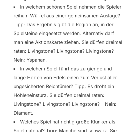
In welchem schönen Spiel nehmen die Spieler
reihum Würfel aus einer gemeinsamen Auslage?
Tipp: Das Ergebnis gibt die Region an, in der
Spielsteine eingesetzt werden. Alternativ darf
man eine Aktionskarte ziehen. Sie dürfen dreimal
raten: Livingstone? Livingstone? Livingstone? –
Nein: Yspahan.
In welchem Spiel führt das zu gierige und
lange Horten von Edelsteinen zum Verlust aller
ungesicherten Reichtümer? Tipp: Es droht ein
Höhleneinsturz. Sie dürfen dreimal raten:
Livingstone? Livingstone? Livingstone? – Nein:
Diamant.
Welches Spiel hat richtig große Klunker als
Spielmaterial? Tipp: Manche sind schwarz. Sie