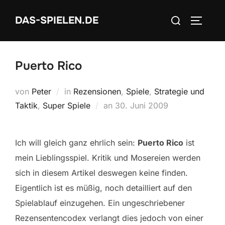
Zum
Suchen
DAS-SPIELEN.DE
Inhalt
SEITEN
nach:
springen
Puerto Rico
von
Peter
in
Rezensionen
,
Spiele
,
Strategie und
Veröffentlicht
Taktik
,
Super Spiele
an
30. Juni 2009
am
Ich will gleich ganz ehrlich sein:
Puerto Rico
ist
mein Lieblingsspiel. Kritik und Mosereien werden
sich in diesem Artikel deswegen keine finden.
Eigentlich ist es müßig, noch detailliert auf den
Spielablauf einzugehen. Ein ungeschriebener
Rezensentencodex verlangt dies jedoch von einer