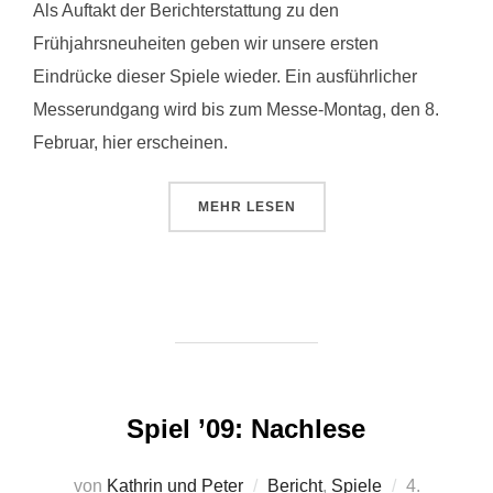
Als Auftakt der Berichterstattung zu den
Frühjahrsneuheiten geben wir unsere ersten
Eindrücke dieser Spiele wieder. Ein ausführlicher
Messerundgang wird bis zum Messe-Montag, den 8.
Februar, hier erscheinen.
ÜBER „NÜRNBERG ’10: VORSCH
MEHR
LESEN
Spiel ’09: Nachlese
Veröffentlic
von
Kathrin und Peter
Bericht
,
Spiele
4.