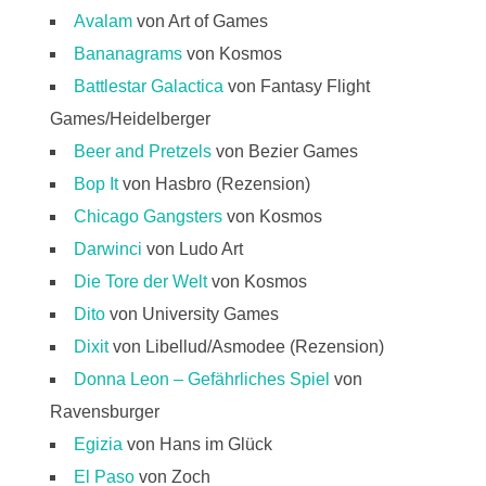
Avalam
von Art of Games
Bananagrams
von Kosmos
Battlestar Galactica
von Fantasy Flight
Games/Heidelberger
Beer and Pretzels
von Bezier Games
Bop It
von Hasbro (Rezension)
Chicago Gangsters
von Kosmos
Darwinci
von Ludo Art
Die Tore der Welt
von Kosmos
Dito
von University Games
Dixit
von Libellud/Asmodee (Rezension)
Donna Leon – Gefährliches Spiel
von
Ravensburger
Egizia
von Hans im Glück
El Paso
von Zoch