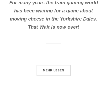
For many years the train gaming world
has been waiting for a game about
moving cheese in the Yorkshire Dales.
That Wait is now over!
ÜBER „SPIEL ’09: MITTWOCH“
MEHR
LESEN