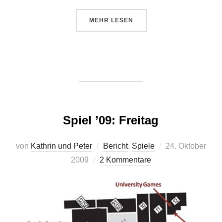
ÜBER „SPIEL ’09: SAMSTAG“
MEHR
LESEN
Spiel ’09: Freitag
Veröffentlicht
von
Kathrin und Peter
Bericht
,
Spiele
24. Oktober
am
2009
2 Kommentare