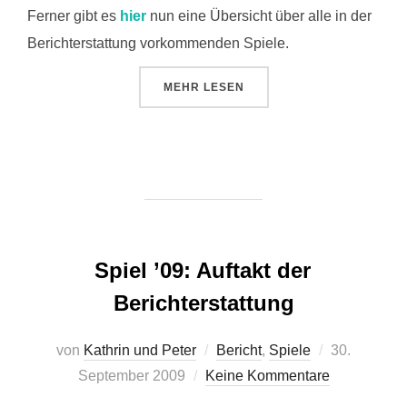
Ferner gibt es
hier
nun eine Übersicht über alle in der
Berichterstattung vorkommenden Spiele.
ÜBER „SPIEL ’09: VORSCHAU TEI
MEHR
LESEN
Spiel ’09: Auftakt der
Berichterstattung
Veröffentlic
von
Kathrin und Peter
Bericht
,
Spiele
30.
am
September 2009
Keine Kommentare