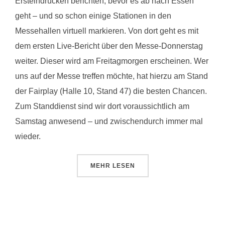
Ersteindrücken berichten, bevor es ab nach Essen
geht – und so schon einige Stationen in den
Messehallen virtuell markieren. Von dort geht es mit
dem ersten Live-Bericht über den Messe-Donnerstag
weiter. Dieser wird am Freitagmorgen erscheinen. Wer
uns auf der Messe treffen möchte, hat hierzu am Stand
der Fairplay (Halle 10, Stand 47) die besten Chancen.
Zum Standdienst sind wir dort voraussichtlich am
Samstag anwesend – und zwischendurch immer mal
wieder.
ÜBER „SPIEL ’09: VORSCHAU TEI
MEHR
LESEN