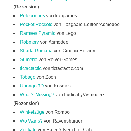
(Rezension)
Peloponnes
von Irongames
Pocket Rockets
von Hazgaard Edition/Asmodee
Ramses Pyramid
von Lego
Robotory
von Asmodee
Strada Romana
von Giochix Edizioni
Sumeria
von Reiver Games
tictactactic
von tictactactic.com
Tobago
von Zoch
Ubongo 3D
von Kosmos
What’s Missing?
von Ludically/Asmodee
(Rezension)
Winkelzüge
von Rombol
Wo War’s?
von Ravensburger
Zockato
von Baier & Keuchler GbR