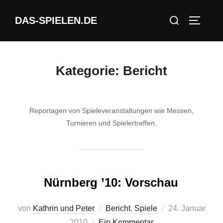
Zum
Suchen
DAS-SPIELEN.DE
Inhalt
SEITEN
nach:
springen
Kategorie:
Bericht
Reportagen von Spieleveranstaltungen wie Messen,
Turnieren und Spielertreffen.
Nürnberg ’10: Vorschau
Veröffentlicht
von
Kathrin und Peter
Bericht
,
Spiele
24. Januar
am
2010
Ein Kommentar