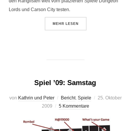
den Ranglisten weit vorn platzierten Spiele Dungeon
Lords und Carson City testen.
ÜBER „SPIEL ’09: NACHLESE“
MEHR
LESEN
Spiel ’09: Samstag
Veröffentlicht
von
Kathrin und Peter
Bericht
,
Spiele
25. Oktober
am
2009
5 Kommentare