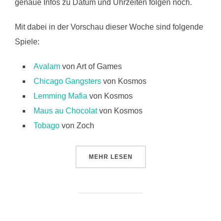
genaue Infos zu Datum und Uhrzeiten folgen noch.
Mit dabei in der Vorschau dieser Woche sind folgende
Spiele:
Avalam
von Art of Games
Chicago Gangsters
von Kosmos
Lemming Mafia
von Kosmos
Maus au Chocolat
von Kosmos
Tobago
von Zoch
ÜBER „SPIEL ’09: VORSCHAU TEI
MEHR
LESEN