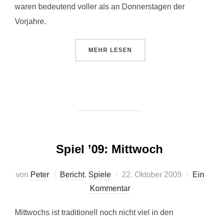
waren bedeutend voller als an Donnerstagen der
Vorjahre.
ÜBER „SPIEL ’09: DONNERSTAG“
MEHR
LESEN
Spiel ’09: Mittwoch
Veröffentlicht
von
Peter
Bericht
,
Spiele
22. Oktober 2009
Ein
am
Kommentar
Mittwochs ist traditionell noch nicht viel in den