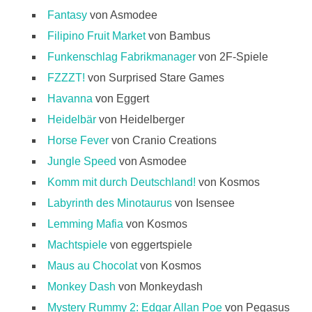
Fantasy
von Asmodee
Filipino Fruit Market
von Bambus
Funkenschlag Fabrikmanager
von 2F-Spiele
FZZZT!
von Surprised Stare Games
Havanna
von Eggert
Heidelbär
von Heidelberger
Horse Fever
von Cranio Creations
Jungle Speed
von Asmodee
Komm mit durch Deutschland!
von Kosmos
Labyrinth des Minotaurus
von Isensee
Lemming Mafia
von Kosmos
Machtspiele
von eggertspiele
Maus au Chocolat
von Kosmos
Monkey Dash
von Monkeydash
Mystery Rummy 2: Edgar Allan Poe
von Pegasus