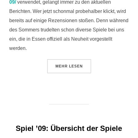
09/
verwendet, gelangt immer zu den aktuellen
Berichten. Wer jetzt schonmal probehalber klickt, wird
bereits auf einige Rezensionen stoßen. Denn während
des Sommers trudelten schon diverse Spiele bei uns
ein, die in Essen offiziell als Neuheit vorgestellt
werden.
ÜBER „SPIEL ’09: AUFTAKT DE
MEHR
LESEN
Spiel ’09: Übersicht der Spiele