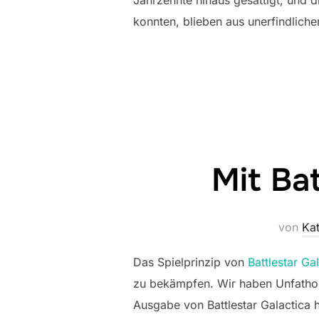
Jahrzehnte hinaus gesättigt, und d
konnten, blieben aus unerfindlich
Mit Ba
von
Kat
Das Spielprinzip von
Battlestar Ga
zu bekämpfen. Wir haben Unfathoma
Ausgabe von Battlestar Galactica h