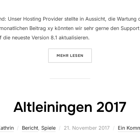
nd: Unser Hosting Provider stellte in Aussicht, die Wartung
n monatlichen Beitrag xy könnten wir sehr gerne den Support
die neueste Version 8.1 aktualisieren.
ÜBER „VON DER TECHNIK UND D
MEHR
LESEN
Altleiningen 2017
Veröffentlicht
athrin
Bericht
,
Spiele
21. November 2017
Ein Komm
am