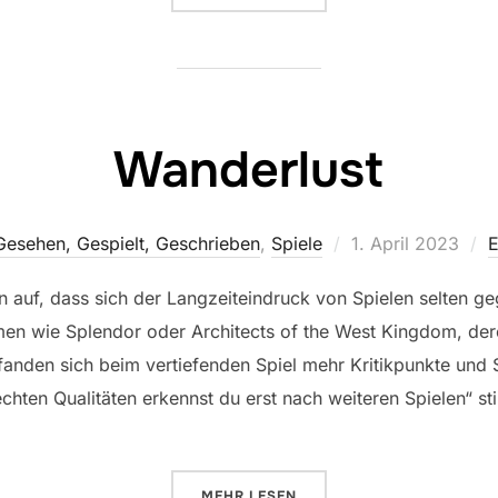
Wanderlust
Veröffentlicht
Gesehen, Gespielt, Geschrieben
,
Spiele
1. April 2023
E
am
n auf, dass sich der Langzeiteindruck von Spielen selten g
en wie Splendor oder Architects of the West Kingdom, dere
r fanden sich beim vertiefenden Spiel mehr Kritikpunkte un
 echten Qualitäten erkennst du erst nach weiteren Spielen“ st
ÜBER „WANDERLUST“
MEHR
LESEN