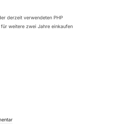
 der derzeit verwendeten PHP
 für weitere zwei Jahre einkaufen
ER PAUSE“
entar