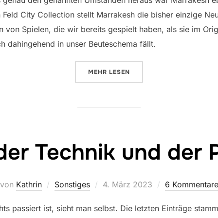
s genau den genannten Umständen heraus war Marrakesh ebe
eld City Collection stellt Marrakesh die bisher einzige Ne
 von Spielen, die wir bereits gespielt haben, als sie im Ori
h dahingehend in unser Beuteschema fällt.
ÜBER „MARRAKESH: WEIL ODER 
MEHR
LESEN
der Technik und der 
Veröffentlicht
von
Kathrin
Sonstiges
4. März 2023
6 Kommentar
am
ts passiert ist, sieht man selbst. Die letzten Einträge sta