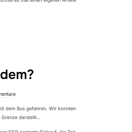
önnte es mal einen eigenen Artikel
ER FLUCHT“
tzdem?
mentare
mit dem Bus gefahren. Wir konnten
e Grenze darstellt…