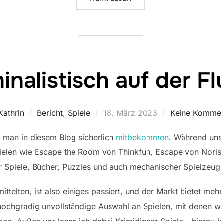
inalistisch auf der F
Veröffentlicht
Kathrin
Bericht
,
Spiele
18. März 2023
Keine Komme
am
man in diesem Blog sicherlich
mitbekommen
. Während uns
pielen wie Escape the Room von Thinkfun, Escape von Noris
er Spiele, Bücher, Puzzles und auch mechanischer Spielzeug
ittelten, ist also einiges passiert, und der Markt bietet meh
 hochgradig unvollständige Auswahl an Spielen, mit denen wi