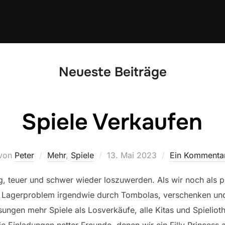
Neueste Beiträge
Spiele Verkaufen
Veröffentlicht
von
Peter
Mehr
,
Spiele
13. Mai 2023
Ein Kommenta
am
ig, teuer und schwer wieder loszuwerden. Als wir noch als pr
 Lagerproblem irgendwie durch Tombolas, verschenken und
ungen mehr Spiele als Losverkäufe, alle Kitas und Spielio