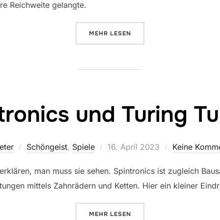
re Reichweite gelangte.
ÜBER „MIT BATTLESTAR GALAC
MEHR
LESEN
tronics und Turing T
Veröffentlicht
eter
Schöngeist
,
Spiele
16. April 2023
Keine Komme
am
t erklären, man muss sie sehen. Spintronics ist zugleich B
ngen mittels Zahnrädern und Ketten. Hier ein kleiner Eindr
ÜBER „SPINTRONICS UND TURIN
MEHR
LESEN