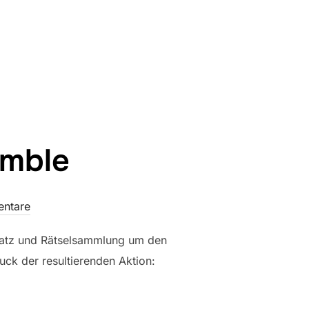
TICA UNTERWEGS“
umble
ntare
ausatz und Rätselsammlung um den
uck der resultierenden Aktion:
G TUMBLE“