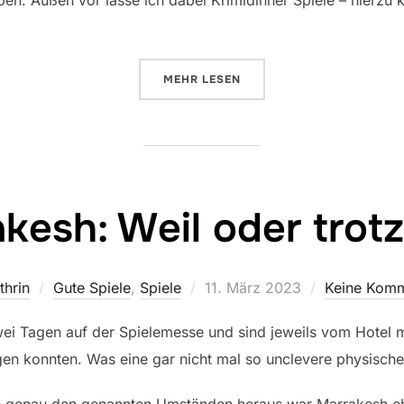
. Außen vor lasse ich dabei Krimidinner Spiele – hierzu k
ÜBER „KRIMINALISTISCH AUF D
MEHR
LESEN
kesh: Weil oder tro
Veröffentlicht
thrin
Gute Spiele
,
Spiele
11. März 2023
Keine Kom
am
wei Tagen auf der Spielemesse und sind jeweils vom Hotel 
agen konnten. Was eine gar nicht mal so unclevere physisch