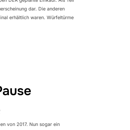
n DER geplante Einkauf. Als Teil
uerscheinung dar. Die anderen
ginal erhältlich waren. Würfeltürme
TROTZDEM?“
Pause
e
mmen von 2017. Nun sogar ein