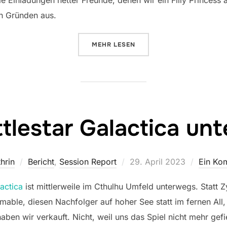
ie Einladungen netter Freunde, denen wir ein Filly Princess
en Gründen aus.
ÜBER „SPIELE VERKAUFEN“
MEHR
LESEN
ttlestar Galactica un
Veröffentlicht
hrin
Bericht
,
Session Report
29. April 2023
Ein Ko
am
lactica
ist mittlerweile im Cthulhu Umfeld unterwegs. Statt Z
ble, diesen Nachfolger auf hoher See statt im fernen All, 
aben wir verkauft. Nicht, weil uns das Spiel nicht mehr gefi